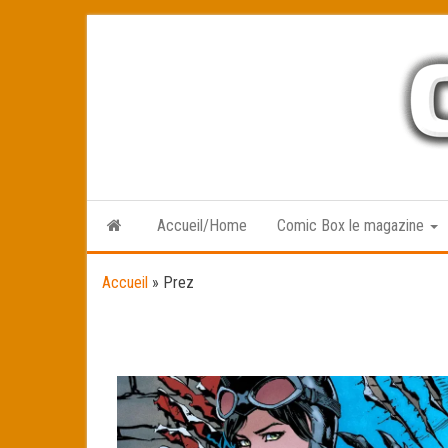
Skip
to
the
content
Accueil/Home
Comic Box le magazine
Accueil
»
Prez