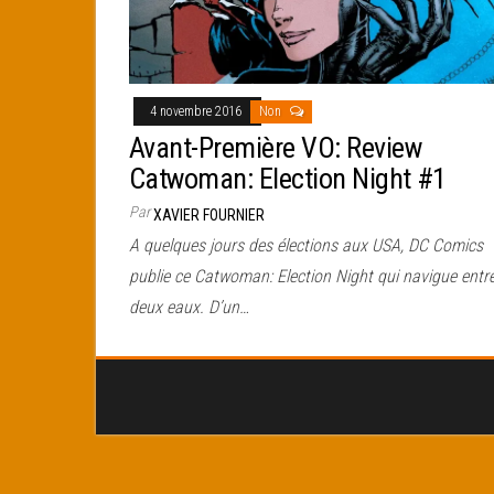
4 novembre 2016
Non
Avant-Première VO: Review
Catwoman: Election Night #1
Par
XAVIER FOURNIER
A quelques jours des élections aux USA, DC Comics
publie ce Catwoman: Election Night qui navigue entr
deux eaux. D’un…