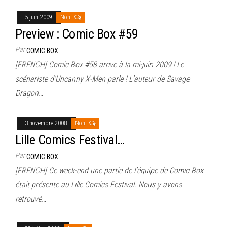
5 juin 2009
Non
Preview : Comic Box #59
Par
COMIC BOX
[FRENCH] Comic Box #58 arrive à la mi-juin 2009 ! Le
scénariste d’Uncanny X-Men parle ! L’auteur de Savage
Dragon…
3 novembre 2008
Non
Lille Comics Festival…
Par
COMIC BOX
[FRENCH] Ce week-end une partie de l’équipe de Comic Box
était présente au Lille Comics Festival. Nous y avons
retrouvé…