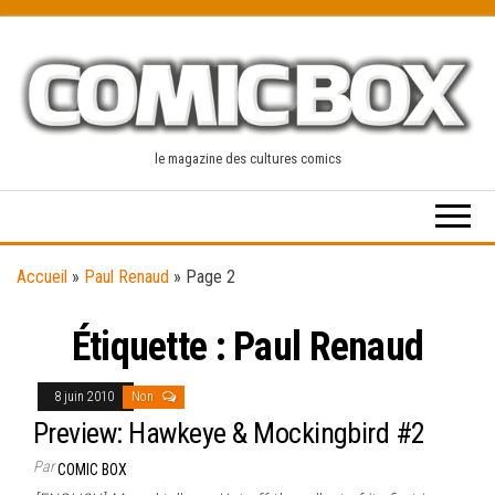
Skip
to
the
content
le magazine des cultures comics
Accueil
»
Paul Renaud
»
Page 2
Étiquette :
Paul Renaud
8 juin 2010
Non
Preview: Hawkeye & Mockingbird #2
Par
COMIC BOX