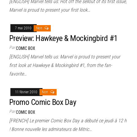
[ENGLISH] Marvel tells us: Hot off the sellout of its first issue,
Marvel is proud to present your first look…
7 mai 2010
Non
Preview: Hawkeye & Mockingbird #1
Par
COMIC BOX
[ENGLISH] Marvel tells us: Marvel is proud to present your
first look at Hawkeye & Mockingbird #1, from the fan-
favorite…
11 février 2010
Non
Promo Comic Box Day
Par
COMIC BOX
[FRENCH] Le premier Comic Box Day a débuté ce jeudi à 12 h
! Bonne nouvelle les admirateurs de Mitric…