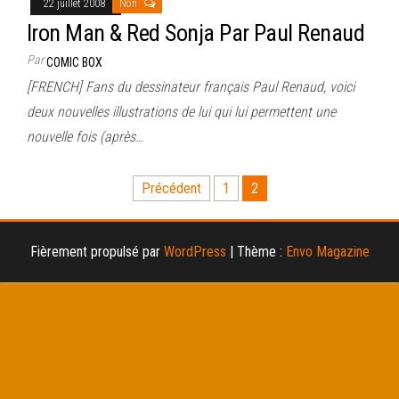
22 juillet 2008
Non
Iron Man & Red Sonja Par Paul Renaud
Par
COMIC BOX
[FRENCH] Fans du dessinateur français Paul Renaud, voici
deux nouvelles illustrations de lui qui lui permettent une
nouvelle fois (après…
Pagination
Précédent
1
2
des
publications
Fièrement propulsé par
WordPress
|
Thème :
Envo Magazine