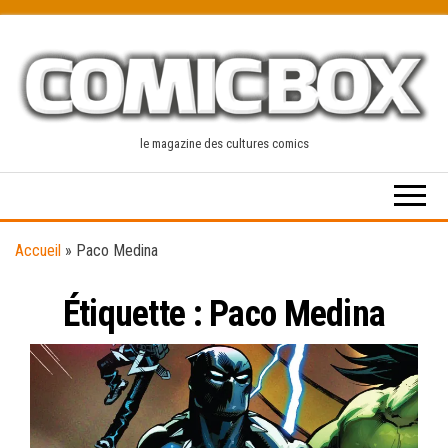
Skip
to
the
content
le magazine des cultures comics
Accueil
»
Paco Medina
Étiquette :
Paco Medina