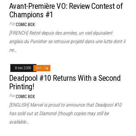
Avant-Première VO: Review Contest of
Champions #1
Par
COMIC BOX
[FRENCH] Retiré depuis des années, un vieil équivalent
anglais du Punisher se retrouve projeté dans une lutte dont il
ne…
8 mai 2009
Non
Deadpool #10 Returns With a Second
Printing!
Par
COMIC BOX
[ENGLISH] Marvel is proud to announce that Deadpool #10
has sold out at Diamond (though copies may still be
available…