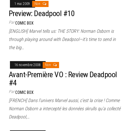
1 mai 2009
Non
Preview: Deadpool #10
Par
COMIC BOX
[ENGLISH] Marvel tells us: THE STORY: Norman Osborn is
through playing around with Deadpool—it’s time to send in
the big…
16 novembre 2008
Non
Avant-Première VO : Review Deadpool
#4
Par
COMIC BOX
[FRENCH] Dans l’univers Marvel aussi, c’est la crise ! Comme
Norman Osborn a intercepté les données skrulls qu’a collecté
Deadpool,…