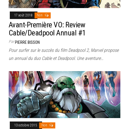
17 août 2018
Non
Avant-Première VO: Review
Cable/Deadpool Annual #1
Par
PIERRE BISSON
Pour surfer sur le succès du film Deadpool 2, Marvel propose
un annual du duo Cable et Deadpool. Une aventure…
13 octobre 2015
Non