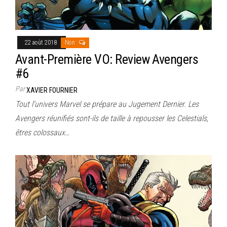
22 août 2018
Non
Avant-Première VO: Review Avengers
#6
Par
XAVIER FOURNIER
Tout l’univers Marvel se prépare au Jugement Dernier. Les
Avengers réunifiés sont-ils de taille à repousser les Celestials,
êtres colossaux…