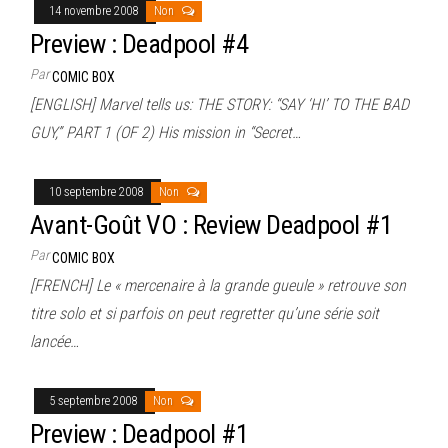
14 novembre 2008
Non
Preview : Deadpool #4
Par
COMIC BOX
[ENGLISH] Marvel tells us: THE STORY: “SAY ‘HI’ TO THE BAD
GUY,” PART 1 (OF 2) His mission in “Secret…
10 septembre 2008
Non
Avant-Goût VO : Review Deadpool #1
Par
COMIC BOX
[FRENCH] Le « mercenaire à la grande gueule » retrouve son
titre solo et si parfois on peut regretter qu’une série soit
lancée…
5 septembre 2008
Non
Preview : Deadpool #1