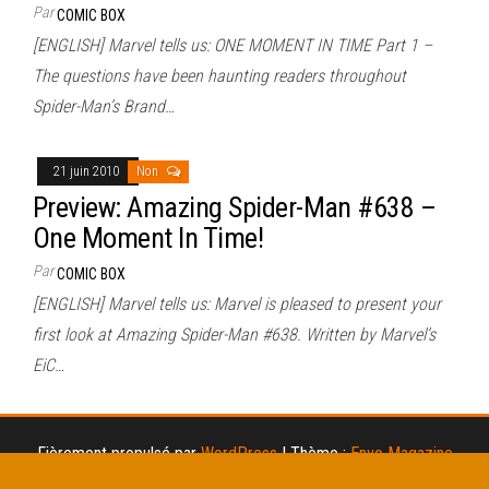
Par
COMIC BOX
[ENGLISH] Marvel tells us: ONE MOMENT IN TIME Part 1 –
The questions have been haunting readers throughout
Spider-Man’s Brand…
21 juin 2010
Non
Preview: Amazing Spider-Man #638 –
One Moment In Time!
Par
COMIC BOX
[ENGLISH] Marvel tells us: Marvel is pleased to present your
first look at Amazing Spider-Man #638. Written by Marvel’s
EiC…
Fièrement propulsé par
WordPress
|
Thème :
Envo Magazine