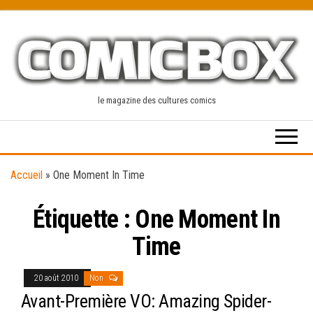
Skip
to
the
content
le magazine des cultures comics
Accueil
»
One Moment In Time
Étiquette :
One Moment In
Time
20 août 2010
Non
Avant-Première VO: Amazing Spider-