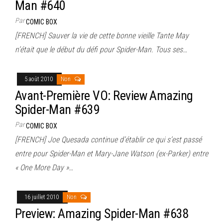
Man #640
Par
COMIC BOX
[FRENCH] Sauver la vie de cette bonne vieille Tante May
n’était que le début du défi pour Spider-Man. Tous ses…
5 août 2010
Non
Avant-Première VO: Review Amazing
Spider-Man #639
Par
COMIC BOX
[FRENCH] Joe Quesada continue d’établir ce qui s’est passé
entre pour Spider-Man et Mary-Jane Watson (ex-Parker) entre
« One More Day »…
16 juillet 2010
Non
Preview: Amazing Spider-Man #638