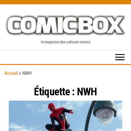
Skip
to
the
content
le magazine des cultures comics
Accueil
»
NWH
Étiquette :
NWH