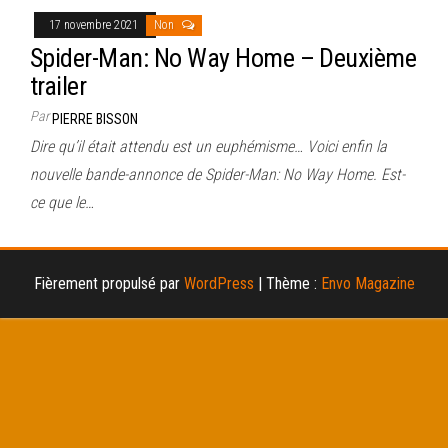
17 novembre 2021
Non
Spider-Man: No Way Home – Deuxième
trailer
Par
PIERRE BISSON
Dire qu’il était attendu est un euphémisme… Voici enfin la
nouvelle bande-annonce de Spider-Man: No Way Home. Est-
ce que le…
Fièrement propulsé par
WordPress
|
Thème :
Envo Magazine