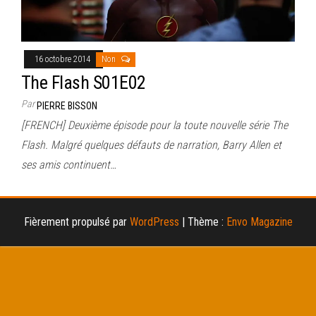
16 octobre 2014
Non
The Flash S01E02
Par
PIERRE BISSON
[FRENCH] Deuxième épisode pour la toute nouvelle série The
Flash. Malgré quelques défauts de narration, Barry Allen et
ses amis continuent…
Fièrement propulsé par
WordPress
|
Thème :
Envo Magazine