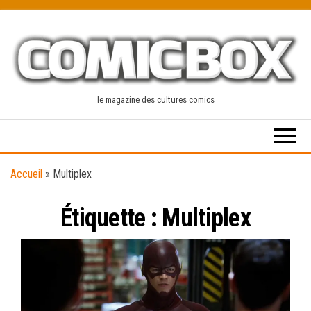
Skip
to
the
content
le magazine des cultures comics
Accueil
»
Multiplex
Étiquette :
Multiplex