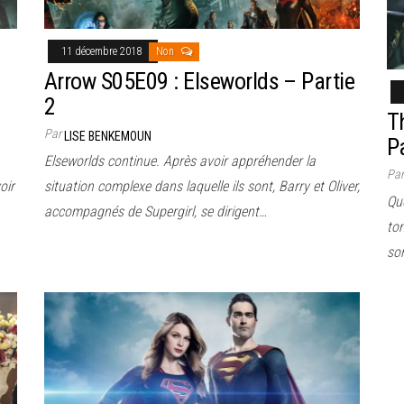
11 décembre 2018
Non
Arrow S05E09 : Elseworlds – Partie
2
T
Par
LISE BENKEMOUN
P
Elseworlds continue. Après avoir appréhender la
Pa
oir
situation complexe dans laquelle ils sont, Barry et Oliver,
Quo
accompagnés de Supergirl, se dirigent…
to
sor