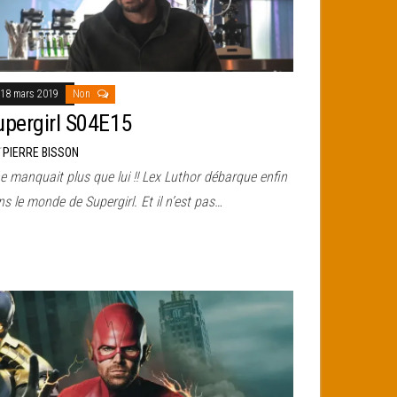
18 mars 2019
Non
upergirl S04E15
r
PIERRE BISSON
ne manquait plus que lui !! Lex Luthor débarque enfin
s le monde de Supergirl. Et il n’est pas…