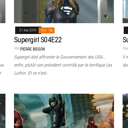
21 mai 2019
Non
Supergirl S04E22
S
Par
Pa
PIERRE BISSON
Supergirl doit affronter le Gouvernement des USA…
Il 
va
enfin, plutôt son président contrôlé par le terrifique Lex
dan
e
Luthor. Et ce n’est…