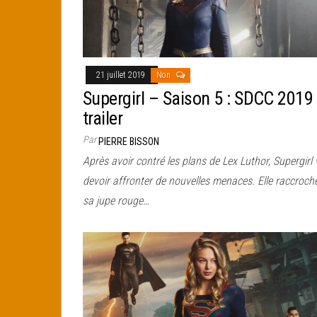
21 juillet 2019
Non
Supergirl – Saison 5 : SDCC 2019
trailer
Par
PIERRE BISSON
Après avoir contré les plans de Lex Luthor, Supergirl 
devoir affronter de nouvelles menaces. Elle raccroch
sa jupe rouge…