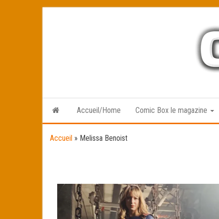
Skip
to
the
content
Accueil/Home
Comic Box le magazine
Accueil
»
Melissa Benoist