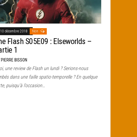
10 décembre 2018
Non
he Flash S05E09 : Elseworlds –
artie 1
r
PIERRE BISSON
i, une review de Flash un lundi ? Serions-nous
mbés dans une faille spatio-temporelle ? En quelque
te, puisqu’à l’occasion…