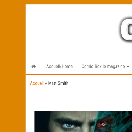
Skip
to
the
content
Accueil/Home
Comic Box le magazine
Accueil
»
Matt Smith