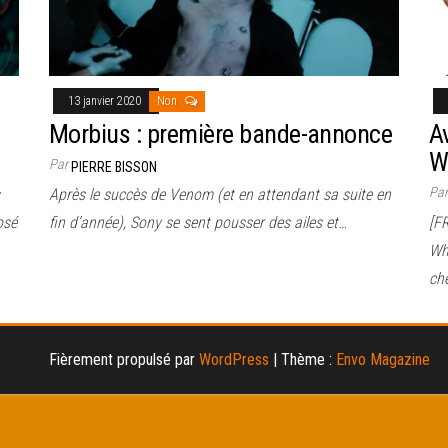
13 janvier 2020
Non
Morbius : première bande-annonce
A
W
Par
PIERRE BISSON
Pa
Après le succès de Venom (et en attendant sa suite en
osé
fin d’année), Sony se sent pousser des ailes et…
[F
Who
ch
Fièrement propulsé par
WordPress
|
Thème :
Envo Magazine