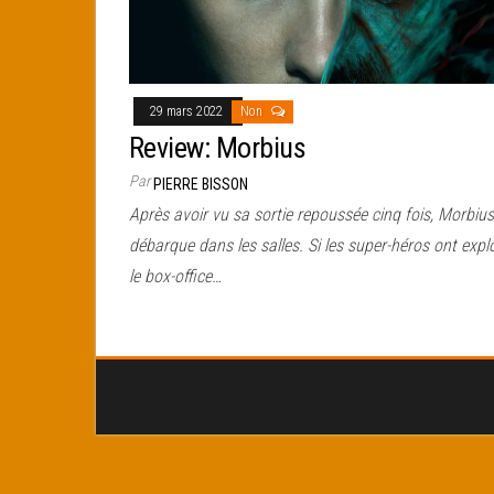
29 mars 2022
Non
Review: Morbius
Par
PIERRE BISSON
Après avoir vu sa sortie repoussée cinq fois, Morbius
débarque dans les salles. Si les super-héros ont expl
le box-office…