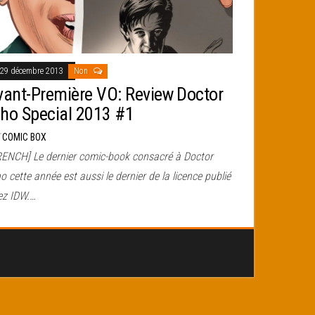
29 décembre 2013
Non
vant-Première VO: Review Doctor
ho Special 2013 #1
r
COMIC BOX
RENCH] Le dernier comic-book consacré à Doctor
 cette année est aussi le dernier de la licence publié
ez IDW.…