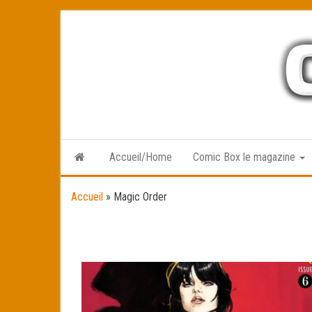
Skip
to
the
content
Accueil/Home
Comic Box le magazine
Accueil
»
Magic Order