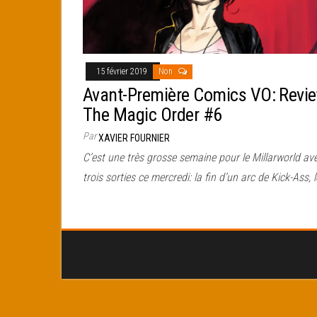
15 février 2019
Non
Avant-Première Comics VO: Revi
The Magic Order #6
Par
XAVIER FOURNIER
C’est une très grosse semaine pour le Millarworld av
trois sorties ce mercredi: la fin d’un arc de Kick-Ass, 