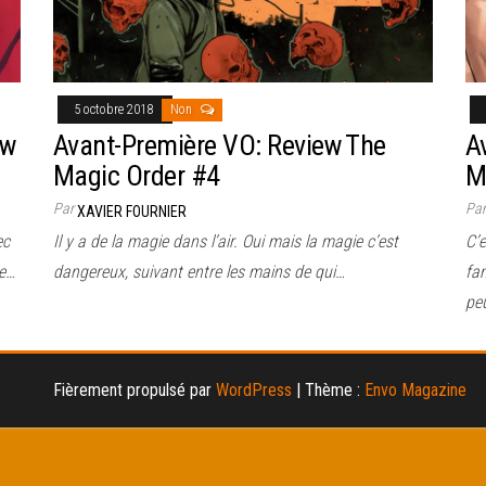
5 octobre 2018
Non
ew
Avant-Première VO: Review The
A
Magic Order #4
M
Par
Pa
XAVIER FOURNIER
ec
Il y a de la magie dans l’air. Oui mais la magie c’est
C’e
le…
dangereux, suivant entre les mains de qui…
fa
pe
Fièrement propulsé par
WordPress
|
Thème :
Envo Magazine