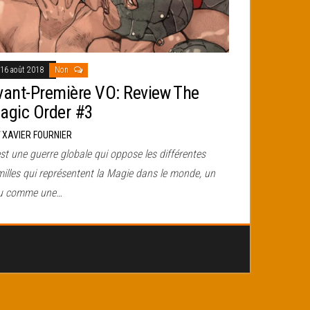
16 août 2018
Non
vant-Première VO: Review The
agic Order #3
r
XAVIER FOURNIER
st une guerre globale qui oppose les différentes
milles qui représentent la Magie dans le monde, un
u comme une…