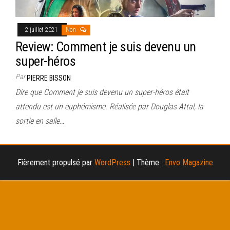
2 juillet 2021
Non
Review: Comment je suis devenu un
super-héros
Par
PIERRE BISSON
Dire que Comment je suis devenu un super-héros était
attendu est un euphémisme. Réalisée par Douglas Attal, la
sortie en salle…
Fièrement propulsé par
WordPress
|
Thème :
Envo Magazine