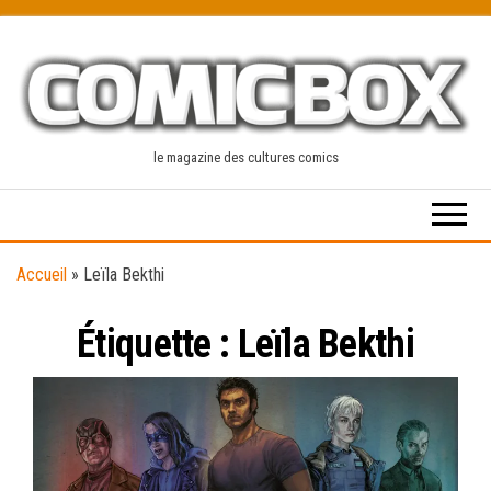
Skip
to
the
content
le magazine des cultures comics
Accueil
»
Leïla Bekthi
Étiquette :
Leïla Bekthi