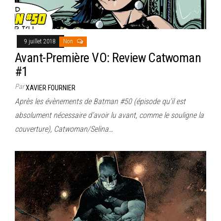
9 juillet 2018
Non
Avant-Première VO: Review Catwoman
#1
Par
XAVIER FOURNIER
Après les évènements de Batman #50 (épisode qu’il est
absolument nécessaire d’avoir lu avant, comme le souligne la
couverture), Catwoman/Selina…