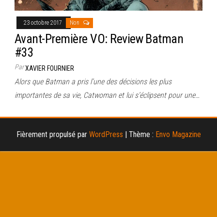
23 octobre 2017
Non
Avant-Première VO: Review Batman
#33
Par
XAVIER FOURNIER
Alors que Batman a pris l’une des décisions les plus
importantes de sa vie, Catwoman et lui s’éclipsent pour une…
Fièrement propulsé par
WordPress
|
Thème :
Envo Magazine