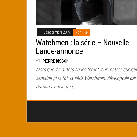
13 septembre 2019
Non
Watchmen : la série – Nouvelle
bande-annonce
Par
PIERRE BISSON
Alors que les autres séries feront leur rentrée quelqu
semaine plus tôt, la série Watchmen, développée par
Damon Lindelhof et…