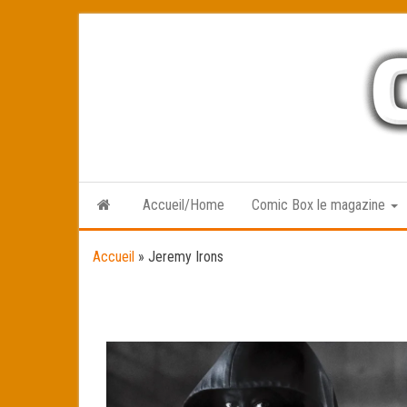
Skip
to
the
content
Accueil/Home
Comic Box le magazine
Accueil
»
Jeremy Irons