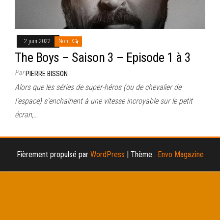
2 juin 2022
Non
The Boys – Saison 3 – Episode 1 à 3
Par
PIERRE BISSON
Alors que les séries de super-héros (ou de chevalier de
l’espace) s’enchaînent à une vitesse incroyable sur le petit
écran,…
Fièrement propulsé par
WordPress
|
Thème :
Envo Magazine