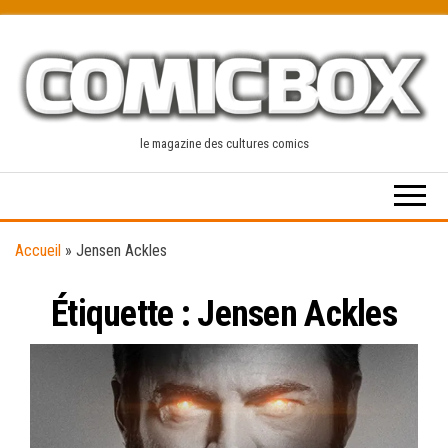
Skip
to
the
content
le magazine des cultures comics
Accueil
»
Jensen Ackles
Étiquette :
Jensen Ackles