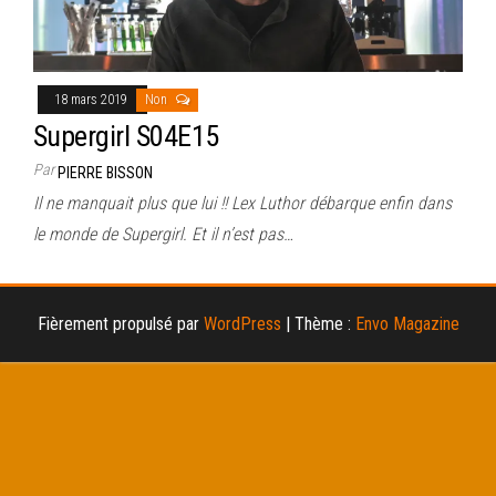
18 mars 2019
Non
Supergirl S04E15
Par
PIERRE BISSON
Il ne manquait plus que lui !! Lex Luthor débarque enfin dans
le monde de Supergirl. Et il n’est pas…
Fièrement propulsé par
WordPress
|
Thème :
Envo Magazine