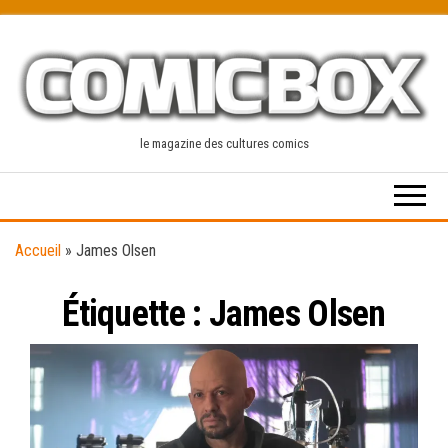
Skip
to
the
content
le magazine des cultures comics
Accueil
»
James Olsen
Étiquette :
James Olsen