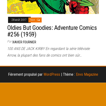
28 août 2017
Non
Oldies But Goodies: Adventure Comics
#256 (1959)
Par
XAVIER FOURNIER
100 ANS DE JACK KIRBY En regardant la série télévisée
Arrow, la plupart des fans de comics ont bien sûr…
Fièrement propulsé par
WordPress
|
Thème :
Envo Magazine