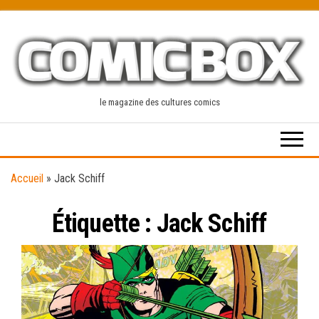
Skip
to
the
content
le magazine des cultures comics
Accueil
»
Jack Schiff
Étiquette :
Jack Schiff