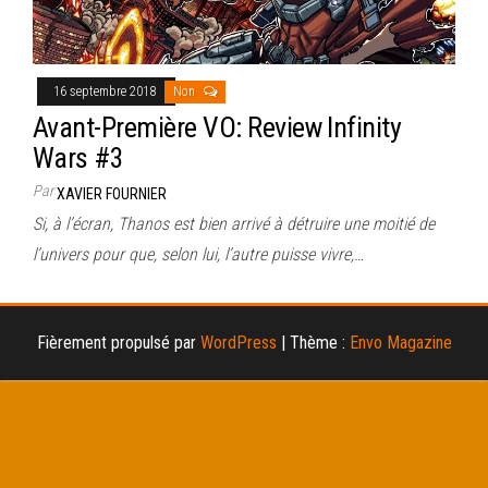
16 septembre 2018
Non
Avant-Première VO: Review Infinity
Wars #3
Par
XAVIER FOURNIER
Si, à l’écran, Thanos est bien arrivé à détruire une moitié de
l’univers pour que, selon lui, l’autre puisse vivre,…
Fièrement propulsé par
WordPress
|
Thème :
Envo Magazine