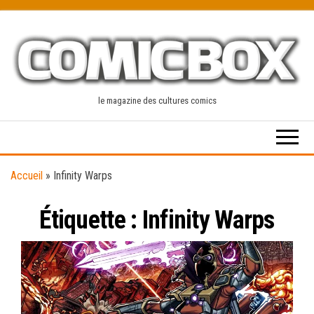
Skip
to
the
content
le magazine des cultures comics
Accueil
»
Infinity Warps
Étiquette :
Infinity Warps