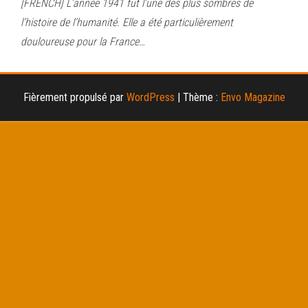
[FRENCH] L’année 1941 fut l’une des plus sombres de
l’histoire de l’humanité. Elle a été particulièrement
douloureuse pour la France…
Fièrement propulsé par
WordPress
|
Thème :
Envo Magazine