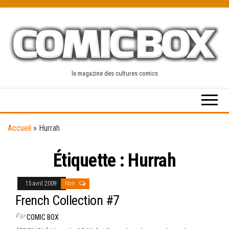
Skip
to
the
content
le magazine des cultures comics
Accueil
»
Hurrah
Étiquette :
Hurrah
15 avril 2009
Non
French Collection #7
Par
COMIC BOX