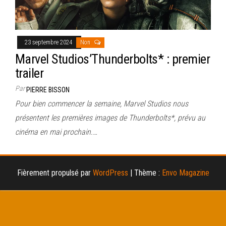
23 septembre 2024
Non
Marvel Studios’Thunderbolts* : premier
trailer
Par
PIERRE BISSON
Pour bien commencer la semaine, Marvel Studios nous
présentent les premières images de Thunderbolts*, prévu au
cinéma en mai prochain.…
Fièrement propulsé par
WordPress
|
Thème :
Envo Magazine