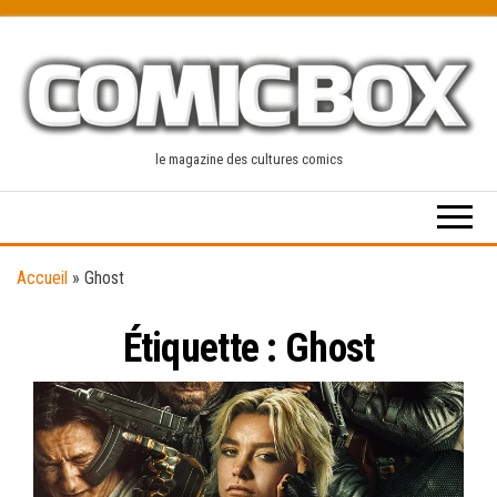
Skip
to
the
content
le magazine des cultures comics
Accueil
»
Ghost
Étiquette :
Ghost