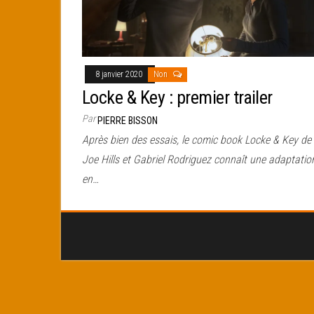
8 janvier 2020
Non
Locke & Key : premier trailer
Par
PIERRE BISSON
Après bien des essais, le comic book Locke & Key de
Joe Hills et Gabriel Rodriguez connaît une adaptatio
en…