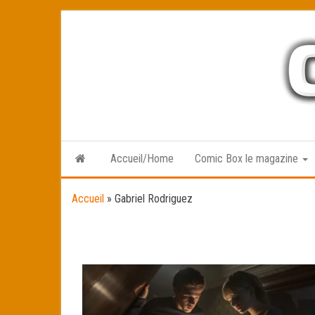
Skip
to
the
content
Accueil/Home
Comic Box le magazine
Accueil
»
Gabriel Rodriguez