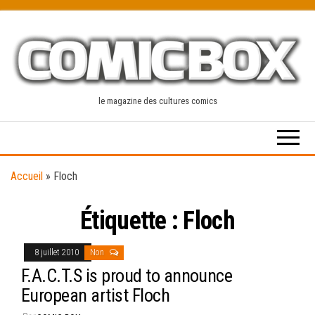
Skip
to
the
content
le magazine des cultures comics
Accueil
»
Floch
Étiquette :
Floch
8 juillet 2010
Non
F.A.C.T.S is proud to announce
European artist Floch