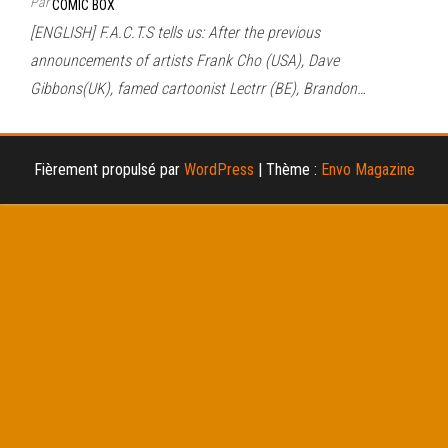
Par
COMIC BOX
[ENGLISH] F.A.C.T.S tells us: After the previous
announcements of artists Frank Cho (USA), Dave
Gibbons(UK), famed cartoonist Lectrr (BE), Brandon…
Fièrement propulsé par
WordPress
|
Thème :
Envo Magazine