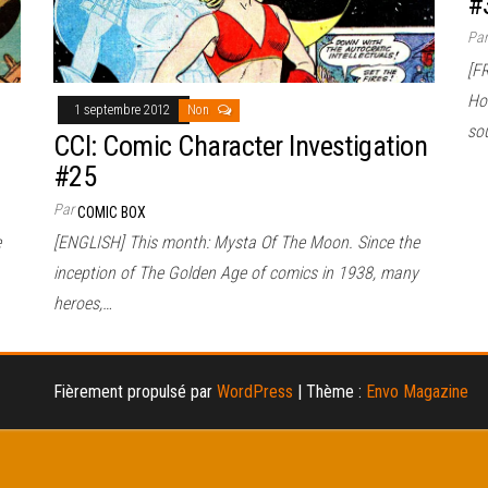
#
Pa
[FR
Hou
1 septembre 2012
Non
so
CCI: Comic Character Investigation
#25
Par
COMIC BOX
e
[ENGLISH] This month: Mysta Of The Moon. Since the
inception of The Golden Age of comics in 1938, many
heroes,…
Fièrement propulsé par
WordPress
|
Thème :
Envo Magazine