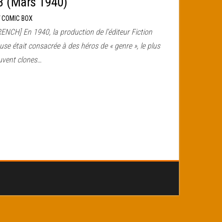
3 (Mars 1940)
r
COMIC BOX
ENCH] En 1940, la production de l’éditeur Fiction
se était consacrée à des héros de « genre », le plus
uvent clones…