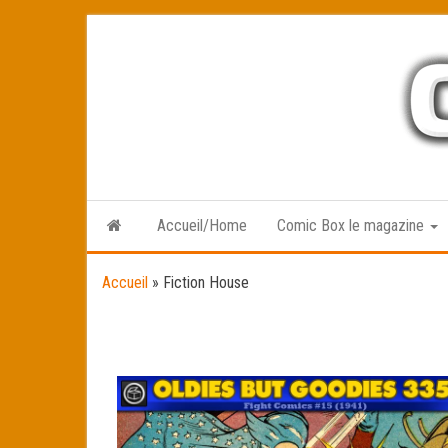
Skip
to
the
content
Accueil/Home
Comic Box le magazine
Accueil
»
Fiction House