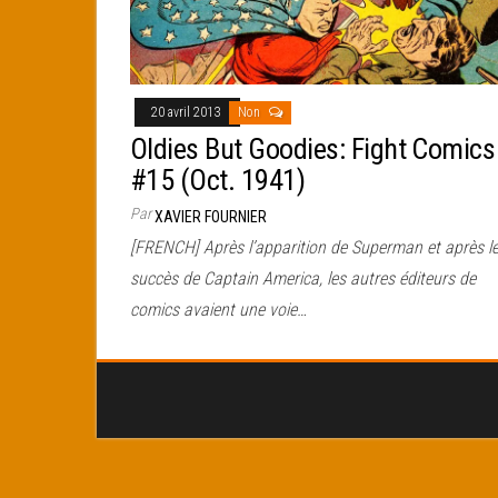
20 avril 2013
Non
Oldies But Goodies: Fight Comics
#15 (Oct. 1941)
Par
XAVIER FOURNIER
[FRENCH] Après l’apparition de Superman et après l
succès de Captain America, les autres éditeurs de
comics avaient une voie…