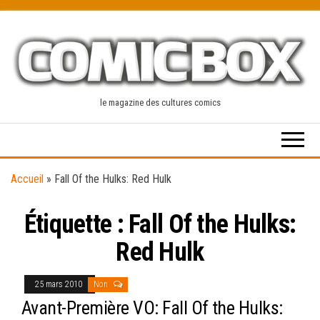
Skip
to
the
content
le magazine des cultures comics
Accueil
»
Fall Of the Hulks: Red Hulk
Étiquette :
Fall Of the Hulks:
Red Hulk
25 mars 2010
Non
Avant-Première VO: Fall Of the Hulks: