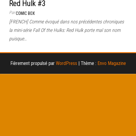
Red Hulk #3
Par
COMIC BOX
[FRENCH] Comme évoqué dans nos précédentes chroniques
la mini-série Fall Of the Hulks: Red Hulk porte mal son nom
puisque…
Fièrement propulsé par
WordPress
|
Thème :
Envo Magazine