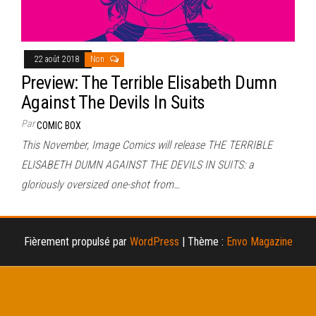
22 août 2018
Non
Preview: The Terrible Elisabeth Dumn
Against The Devils In Suits
Par
COMIC BOX
This November, Image Comics will release THE TERRIBLE
ELISABETH DUMN AGAINST THE DEVILS IN SUITS: a
gloriously oversized one-shot from…
Fièrement propulsé par
WordPress
|
Thème :
Envo Magazine