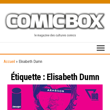
Skip
to
the
content
le magazine des cultures comics
Accueil
»
Elisabeth Dumn
Étiquette :
Elisabeth Dumn