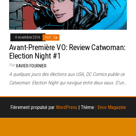
4 novembre 2016
Non
Avant-Première VO: Review Catwoman:
Election Night #1
Par
XAVIER FOURNIER
A quelques jours des élections aux USA, DC Comics publie ce
Catwoman: Election Night qui navigue entre deux eaux. D’un…
Fièrement propulsé par
WordPress
|
Thème :
Envo Magazine