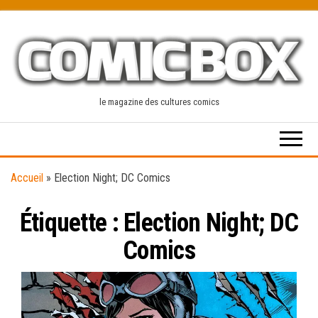
Skip
to
the
content
le magazine des cultures comics
Accueil
»
Election Night; DC Comics
Étiquette :
Election Night; DC
Comics