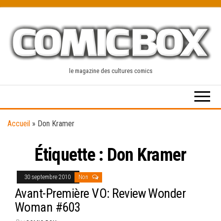
Skip
to
the
content
le magazine des cultures comics
Accueil
»
Don Kramer
Étiquette :
Don Kramer
30 septembre 2010
Non
Avant-Première VO: Review Wonder
Woman #603