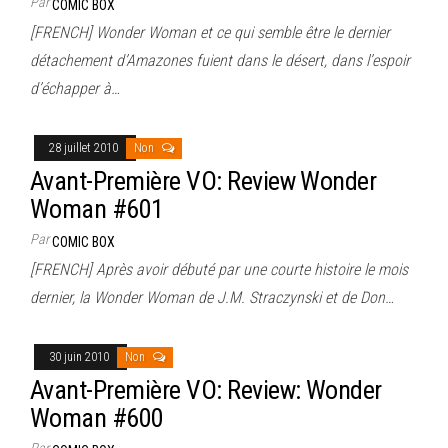
Par
COMIC BOX
[FRENCH] Wonder Woman et ce qui semble être le dernier
détachement d’Amazones fuient dans le désert, dans l’espoir
d’échapper à…
28 juillet 2010
Non
Avant-Première VO: Review Wonder
Woman #601
Par
COMIC BOX
[FRENCH] Après avoir débuté par une courte histoire le mois
dernier, la Wonder Woman de J.M. Straczynski et de Don…
30 juin 2010
Non
Avant-Première VO: Review: Wonder
Woman #600
Par