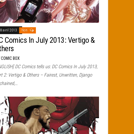
8 avril 2013
Non
C Comics In July 2013: Vertigo &
thers
r
COMIC BOX
NGLISH] DC Comics tells us: DC Comics In July 2013,
t 2: Vertigo & Others – Fairest, Unwritten, Django
chained,…