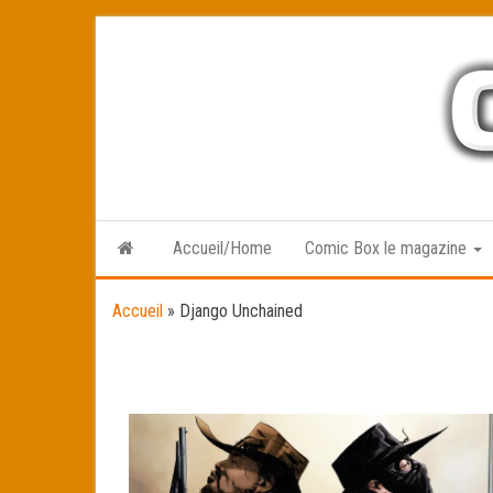
Skip
to
the
content
Accueil/Home
Comic Box le magazine
Accueil
»
Django Unchained