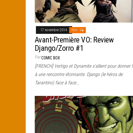
17 novembre 2014
Non
Avant-Première VO: Review
Django/Zorro #1
Par
COMIC BOX
[FRENCH] Vertigo et Dynamite s’allient pour donner l
à une rencontre étonnante. Django (le héros de
Tarantino) face à face…