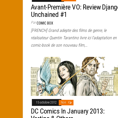
Avant-Première VO: Review Djang
Unchained #1
Par
COMIC BOX
[FRENCH] Grand adepte des films de genre, le
réalisateur Quentin Tarantino livre ici l’adaptation en
comic-book de son nouveau film,…
15 octobre 2012
Non
DC Comics In January 2013: