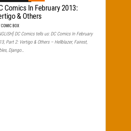
C Comics In February 2013:
ertigo & Others
r
COMIC BOX
NGLISH] DC Comics tells us: DC Comics In February
3, Part 2: Vertigo & Others – Hellblazer, Fairest,
bles, Django…