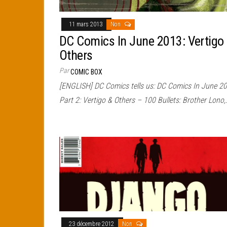
11 mars 2013
Non
DC Comics In June 2013: Vertigo
Others
Par
COMIC BOX
[ENGLISH] DC Comics tells us: DC Comics In June 20
Part 2: Vertigo & Others – 100 Bullets: Brother Lono,
23 décembre 2012
Non