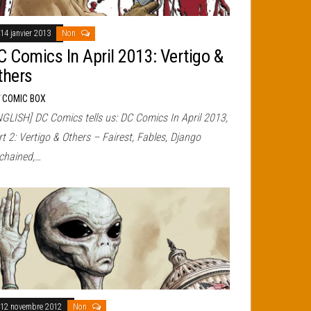
14 janvier 2013
Non
C Comics In April 2013: Vertigo &
thers
r
COMIC BOX
NGLISH] DC Comics tells us: DC Comics In April 2013,
t 2: Vertigo & Others – Fairest, Fables, Django
chained,…
12 novembre 2012
Non