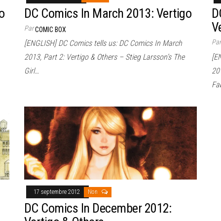
o
DC Comics In March 2013: Vertigo
D
V
Par
COMIC BOX
Pa
[ENGLISH] DC Comics tells us: DC Comics In March
2013, Part 2: Vertigo & Others – Stieg Larsson’s The
[E
Girl…
201
Fa
17 septembre 2012
Non
DC Comics In December 2012: