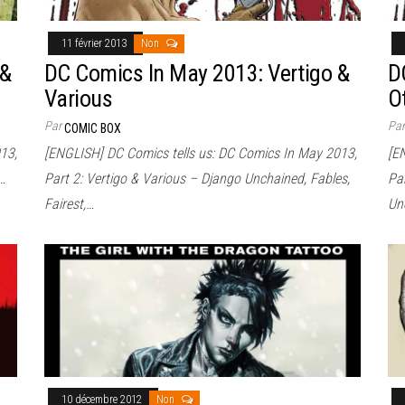
11 février 2013
Non
 &
DC Comics In May 2013: Vertigo &
D
Various
O
Par
Pa
COMIC BOX
13,
[ENGLISH] DC Comics tells us: DC Comics In May 2013,
[E
…
Part 2: Vertigo & Various – Django Unchained, Fables,
Par
Fairest,…
Un
10 décembre 2012
Non