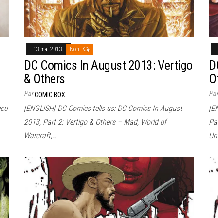
13 mai 2013
Non
DC Comics In August 2013: Vertigo
D
& Others
O
Par
Pa
COMIC BOX
ieu
[ENGLISH] DC Comics tells us: DC Comics In August
[E
2013, Part 2: Vertigo & Others – Mad, World of
Par
Warcraft,…
Un