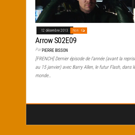
12 décembre 2013
Non
Arrow S02E09
Par
PIERRE BISSON
[FRENCH] Dernier épisode de l’année (avant la repris
au 15 janvier) avec Barry Allen, le futur Flash, dans l
monde…
Pagination
des
publications