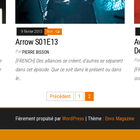
9 février 2013
Non
Arrow S01E13
A
D
Par
PIERRE BISSON
Pa
e
[FRENCH] Des alliances se créent, d’autres se séparent
e
dans cet épisode. Que ce soit dans le présent ou dans
[F
le…
oc
Précédent
1
2
Fièrement propulsé par
WordPress
|
Thème :
Envo Magazine