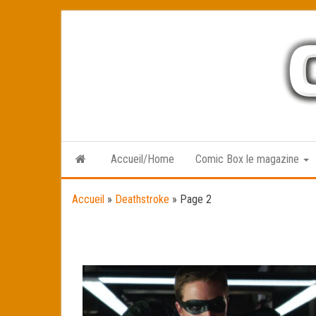
Skip
to
the
content
Accueil/Home
Comic Box le magazine
Accueil
»
Deathstroke
»
Page 2