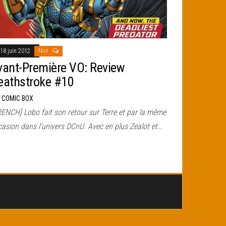
18 juin 2012
Non
vant-Première VO: Review
eathstroke #10
r
COMIC BOX
RENCH] Lobo fait son retour sur Terre et par la même
casion dans l’univers DCnU. Avec en plus Zealot et…