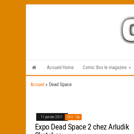
Skip
to
the
content
Accueil/Home
Comic Box le magazine
Accueil
»
Dead Space
11 janvier 2011
Non
Expo Dead Space 2 chez Arludik