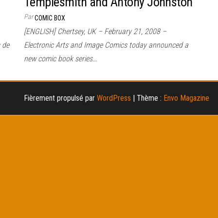
Templesmith and Antony Johnston
Par
COMIC BOX
[ENGLISH] Chertsey, UK – February 21, 2008 –
s de
Electronic Arts and Image Comics today announced a
new comic book series…
Fièrement propulsé par
WordPress
|
Thème :
Envo Magazine