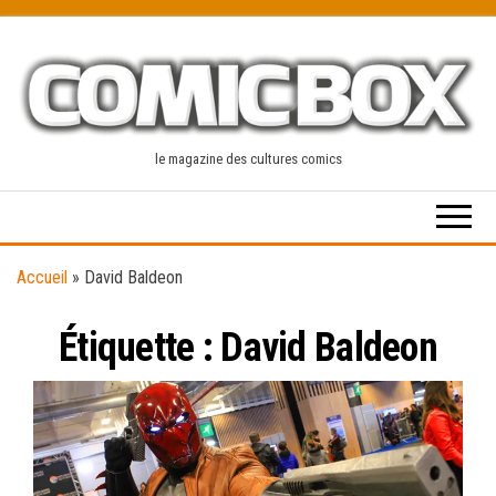
Skip
to
the
content
le magazine des cultures comics
Accueil
»
David Baldeon
Étiquette :
David Baldeon