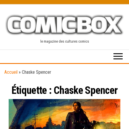
Skip
to
the
content
le magazine des cultures comics
Accueil
»
Chaske Spencer
Étiquette :
Chaske Spencer