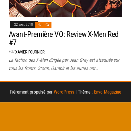
22 août 2018
Non
Avant-Première VO: Review X-Men Red
#7
Par
XAVIER FOURNIER
La faction des X-Men dirigée par Jean Grey est attaquée sur
tous les fronts. Storm, Gambit et les autres ont…
Fièrement propulsé par
WordPress
|
Thème :
Envo Magazine