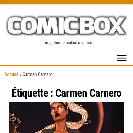
Skip
to
the
content
le magazine des cultures comics
Accueil
»
Carmen Carnero
Étiquette :
Carmen Carnero