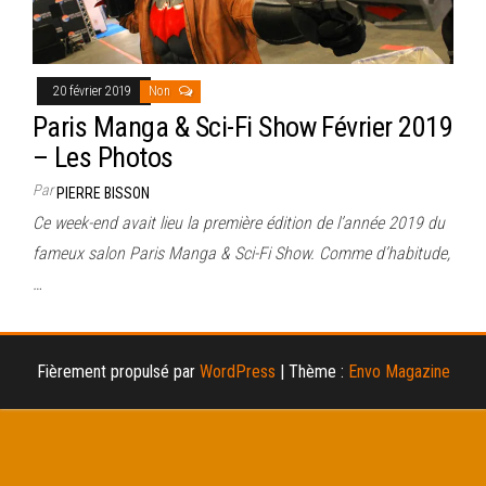
20 février 2019
Non
Paris Manga & Sci-Fi Show Février 2019
– Les Photos
Par
PIERRE BISSON
Ce week-end avait lieu la première édition de l’année 2019 du
fameux salon Paris Manga & Sci-Fi Show. Comme d’habitude,
…
Fièrement propulsé par
WordPress
|
Thème :
Envo Magazine