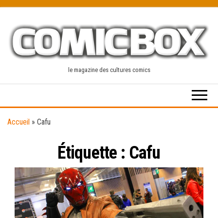
Skip
to
the
content
le magazine des cultures comics
Accueil
»
Cafu
Étiquette :
Cafu