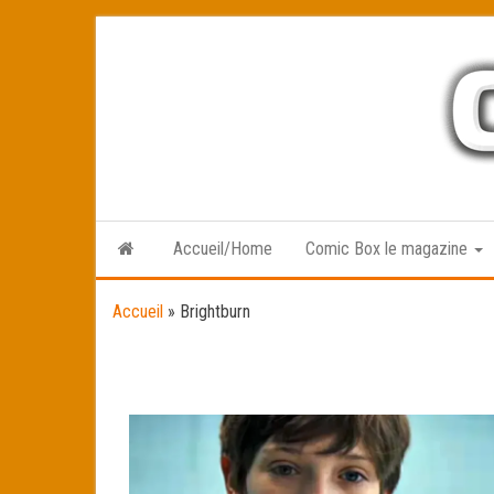
Skip
to
the
content
Accueil/Home
Comic Box le magazine
Accueil
»
Brightburn