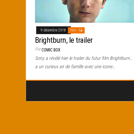
9 décembre 2018
Non
Brightburn, le trailer
Par
COMIC BOX
Sony a révélé hier le trailer du futur film Brightburn…
a un curieux air de famille avec une icone…