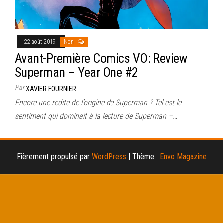
22 août 2019
Non
Avant-Première Comics VO: Review
Superman – Year One #2
Par
XAVIER FOURNIER
Encore une redite de l’origine de Superman ? Tel est le
sentiment qui dominait à la lecture de Superman –…
Fièrement propulsé par
WordPress
|
Thème :
Envo Magazine