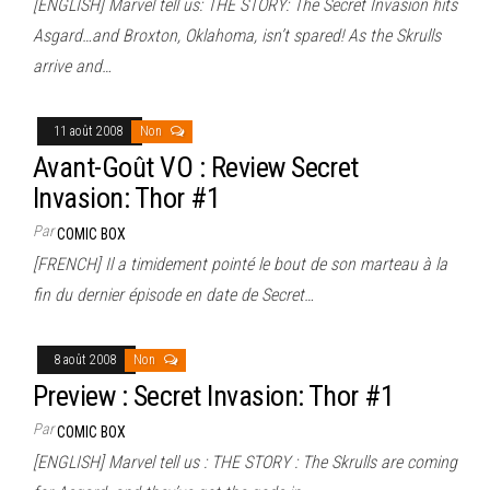
[ENGLISH] Marvel tell us: THE STORY: The Secret Invasion hits
Asgard…and Broxton, Oklahoma, isn’t spared! As the Skrulls
arrive and…
11 août 2008
Non
Avant-Goût VO : Review Secret
Invasion: Thor #1
Par
COMIC BOX
[FRENCH] Il a timidement pointé le bout de son marteau à la
fin du dernier épisode en date de Secret…
8 août 2008
Non
Preview : Secret Invasion: Thor #1
Par
COMIC BOX
[ENGLISH] Marvel tell us : THE STORY : The Skrulls are coming