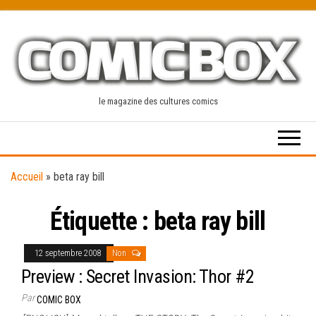
Skip
to
the
content
le magazine des cultures comics
Accueil
»
beta ray bill
Étiquette :
beta ray bill
12 septembre 2008
Non
Preview : Secret Invasion: Thor #2
Par
COMIC BOX