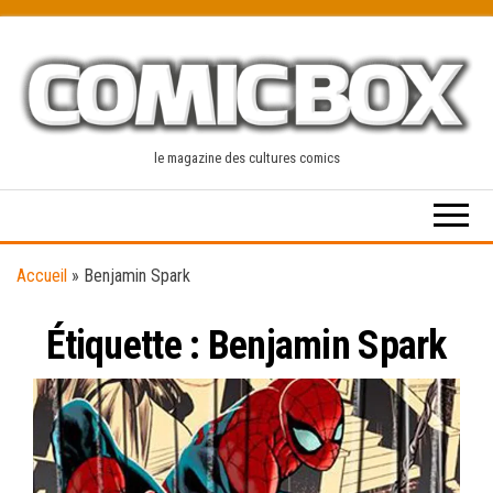
Skip
to
the
content
le magazine des cultures comics
Accueil
»
Benjamin Spark
Étiquette :
Benjamin Spark