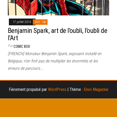
17 juillet 2014
Non
Benjamin Spark, art de l’oubli, l’oubli de
l’Art
Par
COMIC BOX
[FRENCH] Monsieur Benjamin Spark, exposant installé en
Belgique, n’en finit pas de multiplier les énormités et les
erreurs de parcours.…
Fièrement propulsé par
WordPress
|
Thème :
Envo Magazine