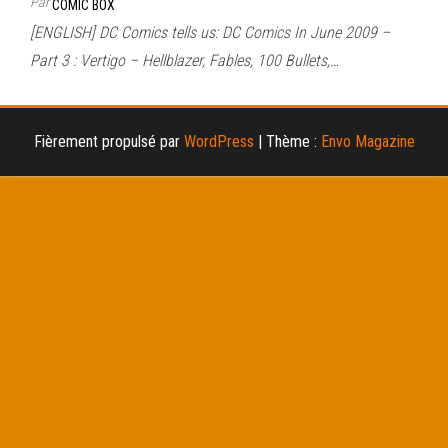
Par
COMIC BOX
[ENGLISH] DC Comics tells us: DC Comics In June 2009 –
Part 3 : Vertigo – Hellblazer, Fables, 100 Bullets,…
Fièrement propulsé par
WordPress
|
Thème :
Envo Magazine