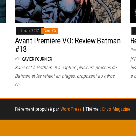
7 mars 2017
Non
Avant-Première VO: Review Batman
R
#18
Pa
Par
[F
XAVIER FOURNIER
Bane est à Gotham. Il a capturé plusieurs proches de
his
Batman et les retient en otages, proposant au héros
a c
ce…
Fièrement propulsé par
WordPress
|
Thème :
Envo Magazine