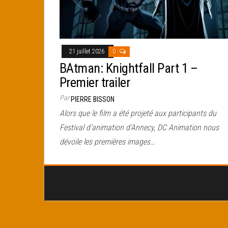
21 juillet 2026
0
BAtman: Knightfall Part 1 –
Premier trailer
Par
PIERRE BISSON
Alors que le film a été projeté aux participants du
Festival d’animation d’Annecy, DC Animation nous
dévoile les premières images…