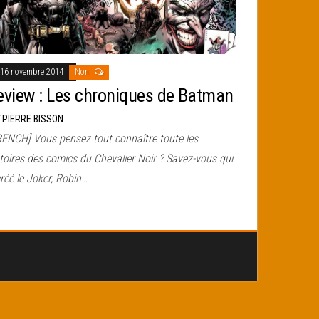
16 novembre 2014
Non
eview : Les chroniques de Batman
r
PIERRE BISSON
RENCH] Vous pensez tout connaître toute les
toires des comics du Chevalier Noir ? Savez-vous qui
réé le Joker, Robin…