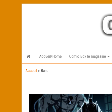
Skip
to
the
content
Accueil/Home
Comic Box le magazine
Accueil
»
Bane