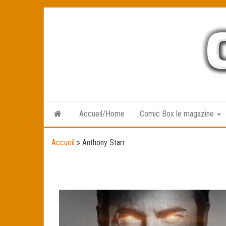
Skip
to
the
content
Accueil/Home
Comic Box le magazine
Accueil
»
Anthony Starr