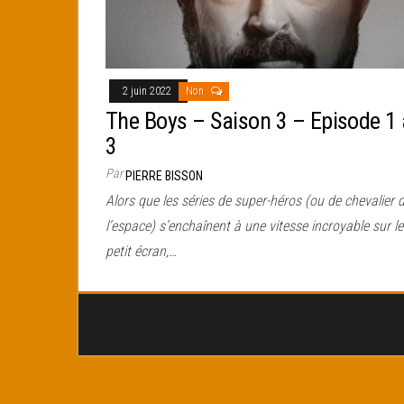
2 juin 2022
Non
The Boys – Saison 3 – Episode 1 
3
Par
PIERRE BISSON
Alors que les séries de super-héros (ou de chevalier 
l’espace) s’enchaînent à une vitesse incroyable sur le
petit écran,…