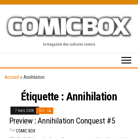
Skip
to
the
content
le magazine des cultures comics
Accueil
»
Annihilation
Étiquette :
Annihilation
7 mars 2008
Non
Preview : Annihilation Conquest #5
Par
COMIC BOX