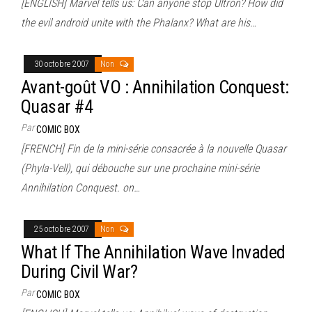
[ENGLISH] Marvel tells us: Can anyone stop Ultron? How did
the evil android unite with the Phalanx? What are his…
30 octobre 2007
Non
Avant-goût VO : Annihilation Conquest:
Quasar #4
Par
COMIC BOX
[FRENCH] Fin de la mini-série consacrée à la nouvelle Quasar
(Phyla-Vell), qui débouche sur une prochaine mini-série
Annihilation Conquest. on…
25 octobre 2007
Non
What If The Annihilation Wave Invaded
During Civil War?
Par
COMIC BOX