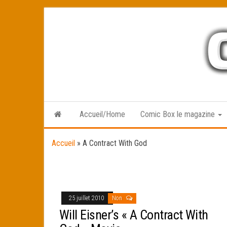
Skip
to
the
content
Accueil/Home
Comic Box le magazine
Accueil
»
A Contract With God
25 juillet 2010
Non
Will Eisner’s « A Contract With