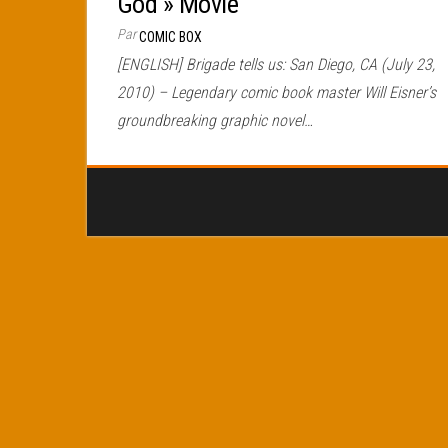
God » Movie
Par
COMIC BOX
[ENGLISH] Brigade tells us: San Diego, CA (July 23,
2010) – Legendary comic book master Will Eisner’s
groundbreaking graphic novel…