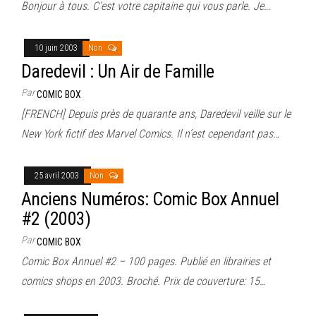
Bonjour à tous. C’est votre capitaine qui vous parle. Je…
10 juin 2003
Non
Daredevil : Un Air de Famille
Par
COMIC BOX
[FRENCH] Depuis près de quarante ans, Daredevil veille sur le
New York fictif des Marvel Comics. Il n’est cependant pas…
25 avril 2003
Non
Anciens Numéros: Comic Box Annuel
#2 (2003)
Par
COMIC BOX
Comic Box Annuel #2 – 100 pages. Publié en librairies et
comics shops en 2003. Broché. Prix de couverture: 15…