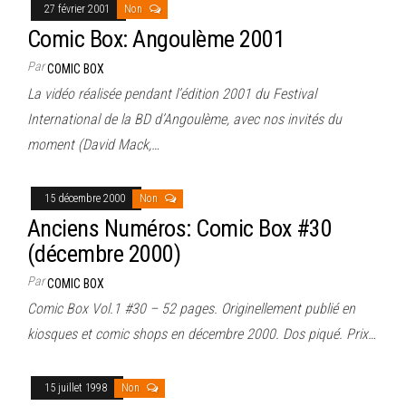
27 février 2001
Non
Comic Box: Angoulème 2001
Par
COMIC BOX
La vidéo réalisée pendant l’édition 2001 du Festival
International de la BD d’Angoulème, avec nos invités du
moment (David Mack,…
15 décembre 2000
Non
Anciens Numéros: Comic Box #30
(décembre 2000)
Par
COMIC BOX
Comic Box Vol.1 #30 – 52 pages. Originellement publié en
kiosques et comic shops en décembre 2000. Dos piqué. Prix…
15 juillet 1998
Non