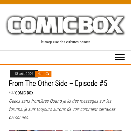
Skip
to
the
content
le magazine des cultures comics
18 août 2004
Non
From The Other Side – Episode #5
Par
COMIC BOX
Geeks sans frontières Quand je lis des messages sur les
forums, je suis toujours surpris de voir comment certaines
personnes…