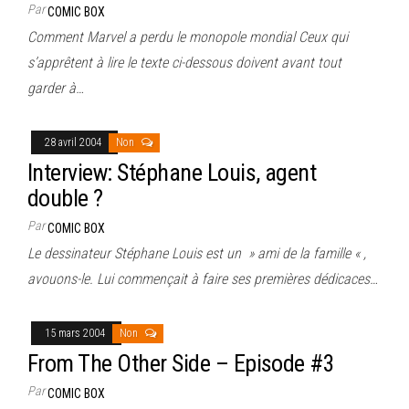
Par
COMIC BOX
Comment Marvel a perdu le monopole mondial Ceux qui
s’apprêtent à lire le texte ci-dessous doivent avant tout
garder à…
28 avril 2004
Non
Interview: Stéphane Louis, agent
double ?
Par
COMIC BOX
Le dessinateur Stéphane Louis est un » ami de la famille « ,
avouons-le. Lui commençait à faire ses premières dédicaces…
15 mars 2004
Non
From The Other Side – Episode #3
Par
COMIC BOX