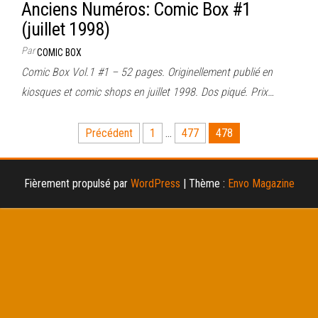
Anciens Numéros: Comic Box #1
(juillet 1998)
Par
COMIC BOX
Comic Box Vol.1 #1 – 52 pages. Originellement publié en
kiosques et comic shops en juillet 1998. Dos piqué. Prix…
Pagination
Précédent
1
…
477
478
des
publications
Fièrement propulsé par
WordPress
|
Thème :
Envo Magazine