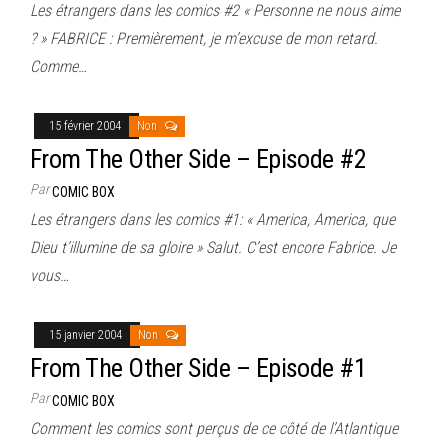
Les étrangers dans les comics #2 « Personne ne nous aime
? » FABRICE : Premièrement, je m’excuse de mon retard.
Comme…
15 février 2004
Non
From The Other Side – Episode #2
Par
COMIC BOX
Les étrangers dans les comics #1: « America, America, que
Dieu t’illumine de sa gloire » Salut. C’est encore Fabrice. Je
vous…
15 janvier 2004
Non
From The Other Side – Episode #1
Par
COMIC BOX
Comment les comics sont perçus de ce côté de l’Atlantique