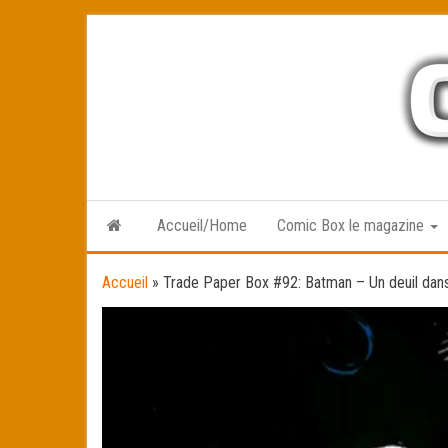
Skip
to
the
content
Accueil/Home
Comic Box le magazine
Accueil
»
Trade Paper Box #92: Batman – Un deuil dans 