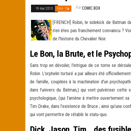
Par
COMIC BOX
19 mai 2013
Non
[FRENCH] Robin, le sidekick de Batman dep
n’en êtes pas franchement convaincu ? Vou
de l’histoire du Chevalier Noir.
Le Bon, la Brute, et le Psycho
Sans trop en dévoiler, l’intrigue de ce tome se dérou
Robin. L’orphelin torturé a par ailleurs été officielleme
de famille, couplées à la machination d’un psychopat
dans l’univers du Batman,) qui vont pulvériser cette s
psychologique, (qui l’amène à mettre ouvertement sa v
Tim Drake, dans l’existence de Bruce ; ainsi qu’une con
qui vont permettre de rétablir le statu-quo.
Dick, Jason, Tim… des fusible