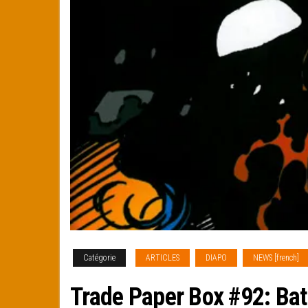
Catégorie
ARTICLES
DIAPO
NEWS [french]
Trade Paper Box #92: Bat