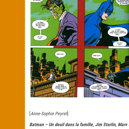
[
Anne-Sophie Peyret
]
Batman – Un deuil dans la famille, Jim Starlin, Mar