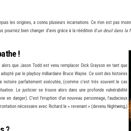
uis les origines, a connu plusieurs incarnations. Ce n’en est pas mo
s pourriez bien changer d’avis grâce
à la réédition d’
un deuil dans la f
pathe !
le alors que Jason Todd est venu remplacer Dick Grayson en tant que
nt adopté par le playboy milliardaire Bruce Wayne. Ce sont des histoires
he notoire parfaitement exécutée, (comme c’est très souvent le cas
ituation. Le justicier se trouve alors dans une profonde vulnérabilité
ie en danger). C’est l’irruption d’un nouveau personnage, l’audacieux
frontation nécessaire avec Richard le « revenant » (devenu Nightwing,)
s ?