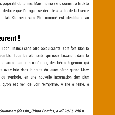
s péjoratif du terme. Mais même sans connaître la date
n déduire que l’intrigue se déroule à la fin de la Guerre
atollah Khomeini sans être nommé est identifiable au
urent !
een Titans,) sans être éblouissants, sert fort bien le
ensemble. Tous les éléments, qui nous fascinent dans le
s menaces majeures à déjouer, des héros à genoux qui
rte avec brio dans la chute du jeune héros quand Marv
du symbole, en une nouvelle incarnation des plus
u’on est ravi de voir réimprimé. À lire à relire, à
Grummett (dessin),Urban Comics, avril 2013, 296 p
.