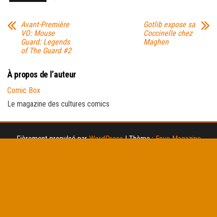
Avant-Première
Gotlib expose sa
VO: Mouse
Coccinelle chez
Guard: Legends
Maghen
of The Guard #2
À propos de l’auteur
Comic Box
Le magazine des cultures comics
Fièrement propulsé par
WordPress
|
Thème :
Envo Magazine