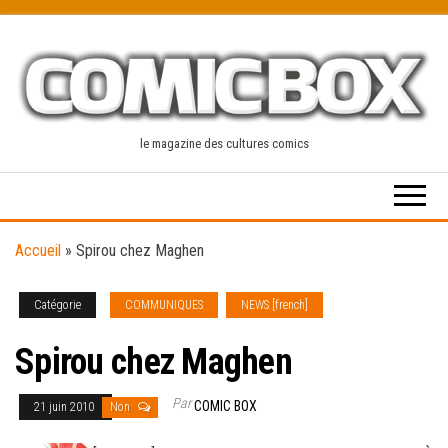
Skip
to
the
content
le magazine des cultures comics
Accueil
»
Spirou chez Maghen
Catégorie
COMMUNIQUES
NEWS [french]
Spirou chez Maghen
Par
COMIC BOX
21 juin 2010
Non