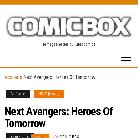
Skip
to
the
content
le magazine des cultures comics
Accueil
»
Next Avengers: Heroes Of Tomorrow
Catégorie
NEWS [french]
Next Avengers: Heroes Of
Tomorrow
Par
COMIC BOX
17 juin 2008
Non