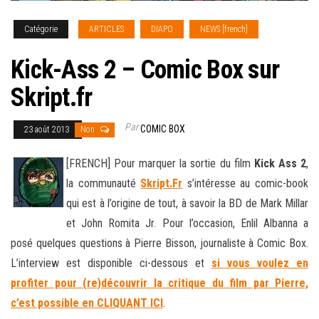
Catégorie
ARTICLES
DIAPO
NEWS [french]
Kick-Ass 2 – Comic Box sur
Skript.fr
Par
COMIC BOX
23 août 2013
Non
[FRENCH] Pour marquer la sortie du film
Kick Ass 2
,
la communauté
Skript.Fr
s’intéresse au comic-book
qui est à l’origine de tout, à savoir la BD de Mark Millar
et John Romita Jr. Pour l’occasion, Enlil Albanna a
posé quelques questions à Pierre Bisson, journaliste à Comic Box
.
L’interview est disponible ci-dessous et
si vous voulez en
profiter pour (re)découvrir la critique du film par Pierre,
c’est possible en CLIQUANT ICI
.