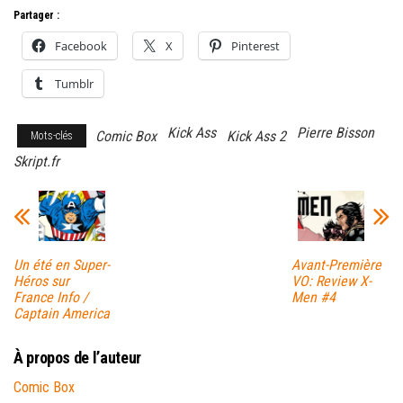
Partager :
Facebook
X
Pinterest
Tumblr
Kick Ass
Pierre Bisson
Comic Box
Kick Ass 2
Mots-clés
Skript.fr
Un été en Super-
Avant-Première
Héros sur
VO: Review X-
France Info /
Men #4
Captain America
À propos de l’auteur
Comic Box