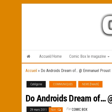
Skip
to
the
content
Accueil/Home
Comic Box le magazine
Accueil
»
Do Androids Dream of… @ Emmanuel Proust
Catégorie
COMMUNIQUES
NEWS [french]
Do Androids Dream of… 
Par
COMIC BOX
29 mars 2011
Non