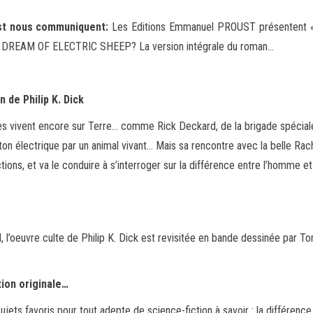
st nous communiquent:
Les Editions Emmanuel PROUST présentent « 
DS DREAM OF ELECTRIC SHEEP? La version
intégrale du roman…
 de Philip K. Dick
es vivent encore sur Terre… comme Rick Deckard, de la brigade spécial
ton électrique par un animal vivant… Mais sa rencontre avec la belle Rac
ions, et va le conduire à s’interroger sur la différence entre l’homme et
l’oeuvre culte de Philip K. Dick est revisitée en bande dessinée par To
ion originale…
ets favoris pour tout adepte de science-fiction à savoir : la différenc