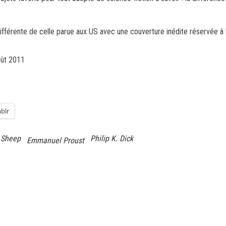
fférente de celle parue aux US avec une couverture inédite réservée à l
oût 2011
blr
c Sheep
Philip K. Dick
Emmanuel Proust