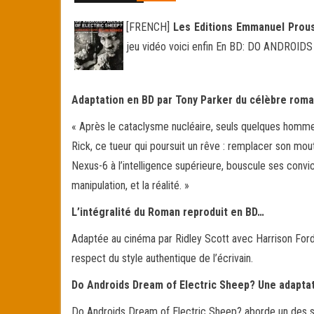
[FRENCH]
Les Editions Emmanuel Prou
jeu vidéo voici enfin En BD: DO ANDROI
Adaptation en BD par Tony Parker du célèbre roman
« Après le cataclysme nucléaire, seuls quelques homm
Rick, ce tueur qui poursuit un rêve : remplacer son mou
Nexus-6 à l’intelligence supérieure, bouscule ses convict
manipulation, et la réalité. »
L’intégralité du Roman reproduit en BD…
Adaptée au cinéma par Ridley Scott avec Harrison Ford, 
respect du style authentique de l’écrivain.
Do Androids Dream of Electric Sheep? Une adaptat
Do Androids Dream of Electric Sheep? aborde un des suj