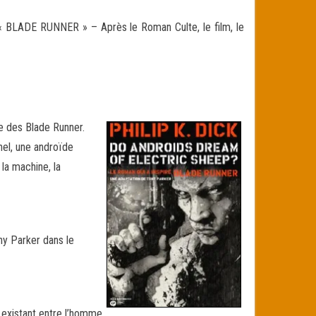
BLADE RUNNER » – Après le Roman Culte, le film, le
e des Blade Runner.
hel, une androïde
 la machine, la
ny Parker dans le
e existant entre l’homme