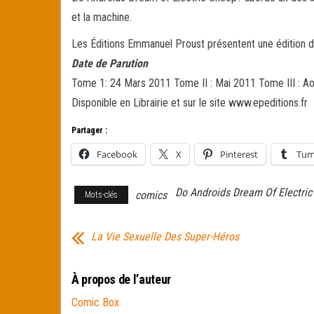
et la machine.
Les Éditions Emmanuel Proust présentent une édition di
Date de Parution
Tome 1: 24 Mars 2011 Tome II : Mai 2011 Tome III : A
Disponible en Librairie et sur le site www.epeditions.fr
Partager :
Facebook
X
Pinterest
Tum
Do Androids Dream Of Electri
comics
Mots-clés
La Vie Sexuelle Des Super-Héros
À propos de l’auteur
Comic Box