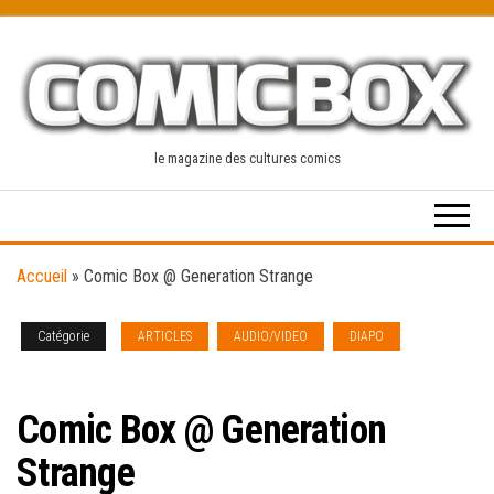
Skip
to
the
content
le magazine des cultures comics
Accueil
»
Comic Box @ Generation Strange
Catégorie
ARTICLES
AUDIO/VIDEO
DIAPO
NEWS
[french]
Comic Box @ Generation
Strange