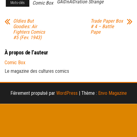
GÃ©nÃ©ration Strange
Comic Box
Mots-clés
Oldies But
Trade Paper Box
Goodies: Air
# 4 – Battle
Fighters Comics
Pape
#5 (Fev. 1943)
À propos de l’auteur
Comic Box
Le magazine des cultures comics
Fièrement propulsé par
WordPress
|
Thème :
Envo Magazine