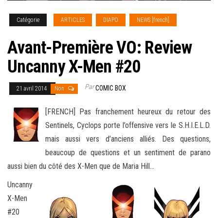
Catégorie
ARTICLES
DIAPO
NEWS [french]
Avant-Première VO: Review
Uncanny X-Men #20
Par
COMIC BOX
21 avril 2014
Non
[FRENCH] Pas franchement heureux du retour des
Sentinels, Cyclops porte l’offensive vers le S.H.I.E.L.D.
mais aussi vers d’anciens alliés. Des questions,
beaucoup de questions et un sentiment de parano
aussi bien du côté des X-Men que de Maria Hill…
Uncanny
X-Men
#20