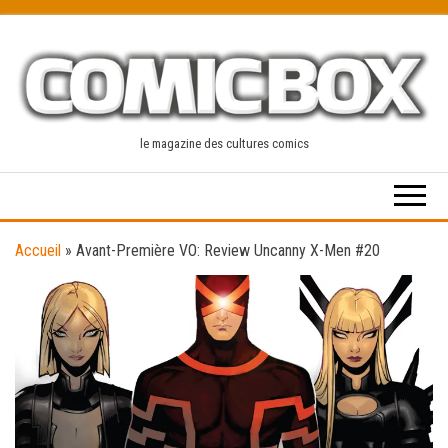
Skip
to
the
content
le magazine des cultures comics
Accueil
»
Avant-Première VO: Review Uncanny X-Men #20