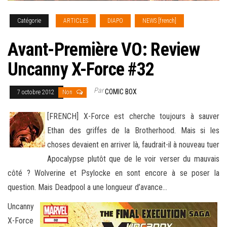
Catégorie
ARTICLES
DIAPO
NEWS [french]
Avant-Première VO: Review
Uncanny X-Force #32
Par
COMIC BOX
7 octobre 2012
Non
[FRENCH] X-Force est cherche toujours à sauver
Ethan des griffes de la Brotherhood. Mais si les
choses devaient en arriver là, faudrait-il à nouveau tuer
Apocalypse plutôt que de le voir verser du mauvais
côté ? Wolverine et Psylocke
en sont encore à se poser la
question. Mais Deadpool a une longueur d’avance…
Uncanny
X-Force