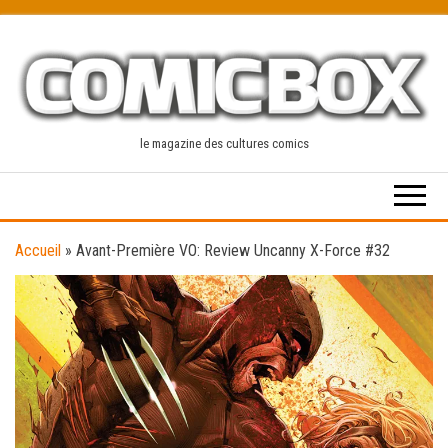
Skip
to
the
content
le magazine des cultures comics
Accueil
»
Avant-Première VO: Review Uncanny X-Force #32