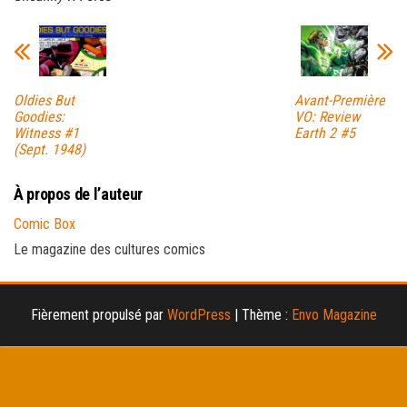
Oldies But
Avant-Première
Goodies:
VO: Review
Witness #1
Earth 2 #5
(Sept. 1948)
À propos de l’auteur
Comic Box
Le magazine des cultures comics
Fièrement propulsé par
WordPress
|
Thème :
Envo Magazine