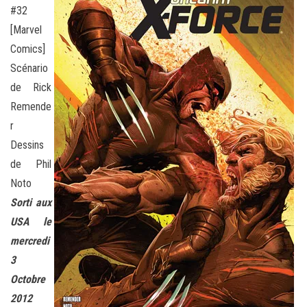
#32
[Marvel
Comics]
Scénario
de Rick
Remende
r
Dessins
de Phil
Noto
Sorti aux
USA le
mercredi
3
Octobre
2012